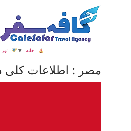
رش
ه
حتوا
خانه
تور گ
مصر : اطلاعات کلی د