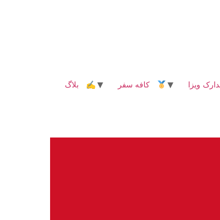
رک ویزا
کافه سفر
✍ بلاگ