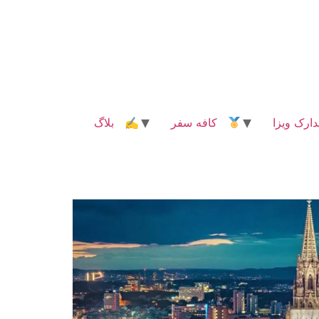
رک ویزا
کافه سفر
✍ بلاگ