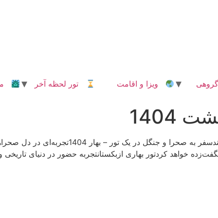
روهی
ویزا و اقامت
تور لحظه آخر
مدا
 1404
تور گروهی ازبکستانبازدید از تاشکند + بخارا + سمر