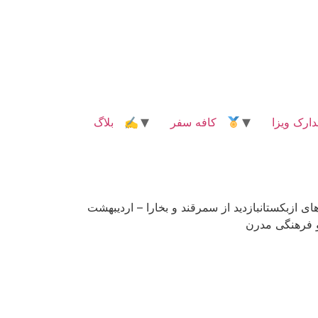
رک ویزا
کافه سفر
✍ بلاگ
قندسفر به صحرا و جنگل در یک تور – بهار 1404تجربه‌ای در دل صحراهای ازبکستانبازدید از سمرقند و بخارا – اردیبهشت