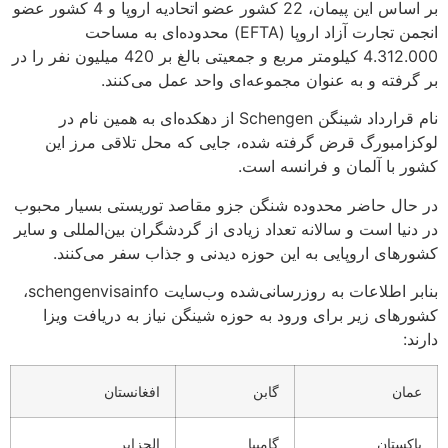
بر اساس این پیمان، 22 کشور عضو اتحادیه اروپا و 4 کشور عضو
انجمن تجارت آزاد اروپا (EFTA) محدوده‌ای به مساحت
4.312.000 کیلومتر مربع و جمعیتی بالغ بر 420 میلیون نفر را در
بر گرفته‌ و به عنوان مجموعه‌ای واحد عمل می‌کنند.
نام قرارداد شینگن Schengen از دهکده‌ای به همین نام در
لوکزامبورگ قرض گرفته شده، جایی که محل تلاقی مرز این
کشور با آلمان و فرانسه است.
در حال حاضر محدوده شنگن جزو مقاصد توریستی بسیار محبوب
در دنیا است و سالانه تعداد زیادی از گردشگران بین‌المللی و سایر
کشورهای اروپایی به این حوزه دیدنی و جذاب سفر می‌کنند.
بنابر اطلاعات به روز‌رسانی‌شده وب‌سایت schengenvisainfo،
کشورهای زیر برای ورود به حوزه شینگن نیاز به دریافت ویزا
دارند:
عمان
گابن
افغانستان
پاکستان
گامبیا
الجزایر