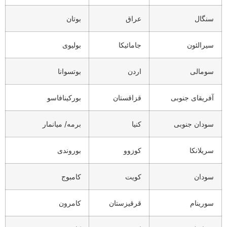
سنگال
عراق
بوتان
سیرالئون
جامائیکا
بولیوی
سومالی
اردن
بوتسوانا
آفریقای جنوبی
قزاقستان
بورکینافاسو
سودان جنوبی
کنیا
برمه/ میانمار
سریلانکا
کوزوو
بوروندی
سودان
کویت
کامبوج
سورینام
قرقیزستان
کامرون