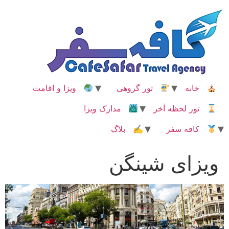
رش
ه
حتوا
خانه
تور گروهی
ویزا و اقامت
تور لحظه آخر
مدارک ویزا
کافه سفر
✍ بلاگ
ویزای شینگن