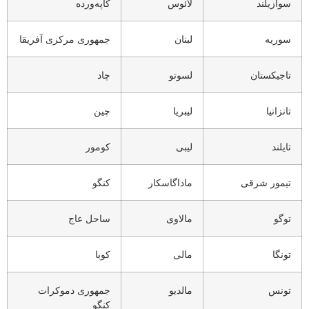
سوازیلند
لائوس
کاپه‌ورده
سوریه
لبنان
جمهوری مرکزی آفریقا
تاجیکستان
لسوتو
چاد
تانزانیا
لیبریا
چین
تایلند
لیبی
کومور
تیمور شرقی
ماداگاسکار
کنگو
توگو
مالاوی
ساحل عاج
تونگا
مالی
کوبا
تونس
مالدیو
جمهوری دموکرات
کنگو