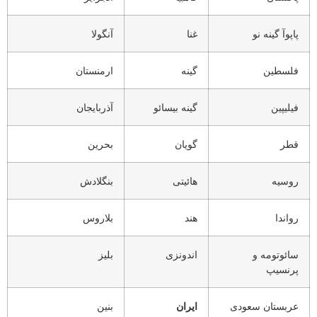
پاپوآ گینه نو
غنا
آنگولا
فلسطین
گینه
ارمنستان
فیلیپین
گینه بیسائو
آذربایجان
قطر
گویان
بحرین
روسیه
هائیتی
بنگلادش
رواندا
هند
بلاروس
سائوتومه و
اندونزی
بلیز
پرنسیپ
عربستان سعودی
ایران
بنین