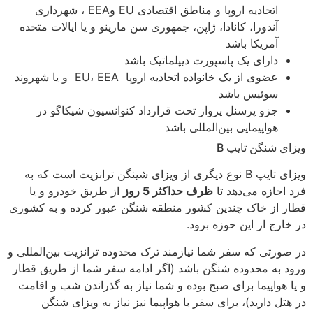
اتحادیه اروپا و مناطق اقتصادی EU وEEA ، شهرداری
آندورا، کانادا، ژاپن، جمهوری سن مارینو و یا ایالات متحده
آمریکا باشد
دارای یک پاسپورت دیپلماتیک باشد
عضوی از یک خانواده اتحادیه اروپا EU، EEA و یا شهروند
سوئیس باشد
جزو پرسنل پرواز تحت قرارداد کنوانسیون شیکاگو در
هواپیمایی بین‌المللی باشد
ویزای شنگن تایپ B
ویزای تایپ B نوع دیگری از ویزای شینگن ترانزیت است که به
فرد اجازه می‌دهد تا
ظرف حداکثر 5 روز
از طریق خودرو و یا
قطار از خاک چندین کشور منطقه شنگن عبور کرده و به کشوری
در خارج از این حوزه برود.
در صورتی که سفر شما نیازمند ترک محدوده ترانزیت بین‌المللی و
ورود به محدوده شنگن باشد (اگر ادامه سفر شما از طریق قطار
و یا هواپیما برای صبح بوده و شما نیاز به گذراندن شب و اقامت
در هتل دارید)، برای سفر با هواپیما نیز نیاز به ویزای شنگن