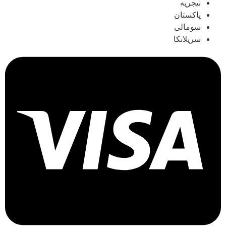
نیجریه
پاکستان
سومالی
سریلانکا