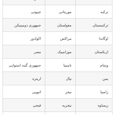
ترکیه
موریتانی
جیبوتی
ترکمنستان
مغولستان
جمهوری دومینیکن
اوگاندا
مراکش
اکوادور
ازبکستان
موزامبیک
مصر
ویتنام
نامیبیا
جمهوری گینه استوایی
یمن
نپال
اریتره
زامبیا
نیجر
اتیوپی
زیمباوه
نیجریه
فیجی