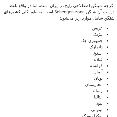
اگرچه شینگن اصطلاحی رایج در ایران است، اما در واقع تلفظ
درست آن شنگن Schengen zone است. به طور کلی
کشورهای
شنگن
شامل موارد زیر می‌شود:
اتریش
بلژیک
جمهوری چک
دانمارک
استونی
فنلاند
فرانسه
آلمان
یونان
مجارستان
ایسلند
ایتالیا
لتونی
لیتوانی
لوکزامبورگ