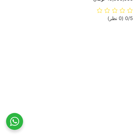
‫0/5
‫(0 نظر)