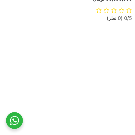
‫0/5
‫(0 نظر)