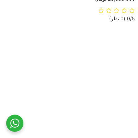
‫0/5
‫(0 نظر)