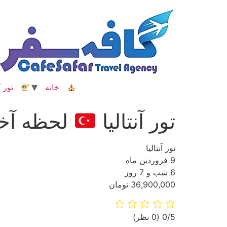
رش
ه
حتوا
خانه
تور گ
تور آنتالیا
لحظه آخ
تور آنتالیا
9 فروردین ماه
6 شب و 7 روز
36,900,000 تومان
‫0/5
‫(0 نظر)