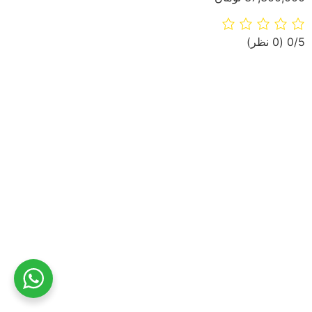
‫0/5
‫(0 نظر)