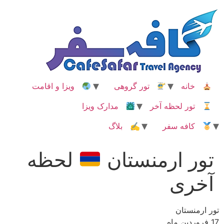
رش
ه
حتوا
خانه
تور گروهی
ویزا و اقامت
تور لحظه آخر
مدارک ویزا
کافه سفر
✍ بلاگ
تور ارمنستان
لحظه
آخری
تور ارمنستان
17 فروردین ماه