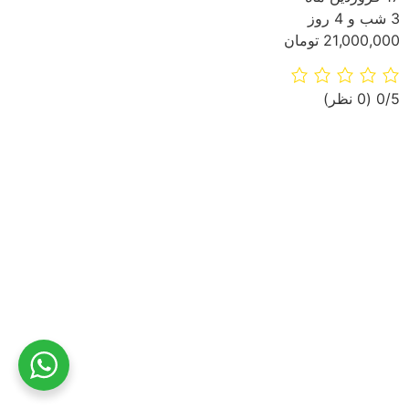
3 شب و 4 روز
21,000,000 تومان
‫0/5
‫(0 نظر)