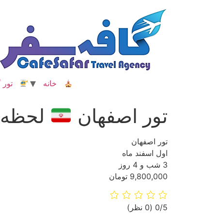
رش
ه
حتوا
خانه
تور گ
تور اصفهان
لحظه 
تور اصفهان
اول اسفند ماه
3 شب و 4 روز
9,800,000 تومان
‫0/5
‫(0 نظر)