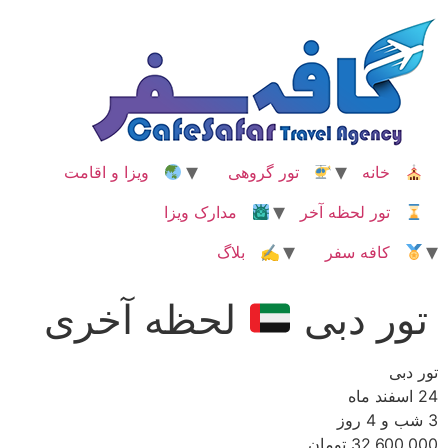
رش
ه
حتوا
خانه
تور گروهی
ویزا و اقامت
تور لحظه آخر
مدارک ویزا
کافه سفر
✍ بلاگ
تور دبی
لحظه آخری
تور دبی
24 اسفند ماه
3 شب و 4 روز
32,600,000 تومان