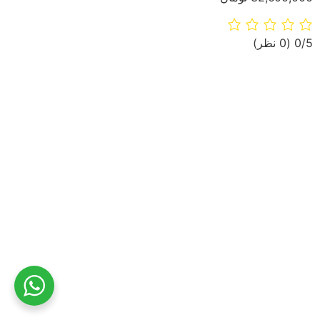
‫0/5
‫(0 نظر)