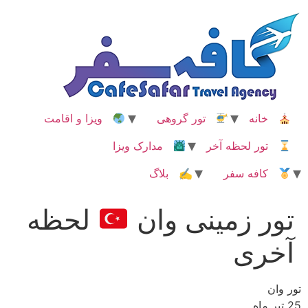
رش
ه
حتوا
خانه
تور گروهی
ویزا و اقامت
تور لحظه آخر
مدارک ویزا
کافه سفر
✍ بلاگ
تور زمینی وان
لحظه
آخری
تور وان
25 تیر ماه