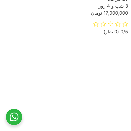
3 شب و 4 روز
17,000,000 تومان
‫0/5
‫(0 نظر)