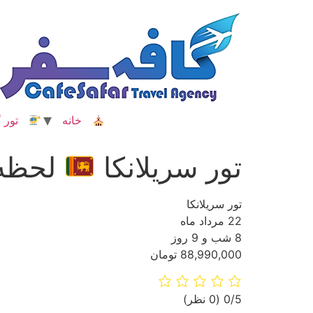
رش
ه
حتوا
خانه
تور گ
تور سریلانکا
لحظه 
تور سریلانکا
22 مرداد ماه
8 شب و 9 روز
88,990,000 تومان
‫0/5
‫(0 نظر)