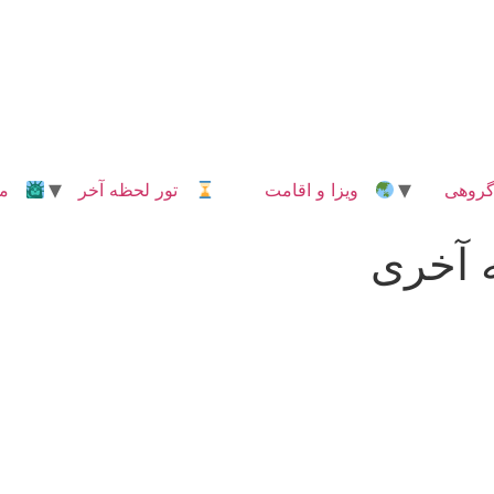
روهی
ویزا و اقامت
تور لحظه آخر
مدا
آخری