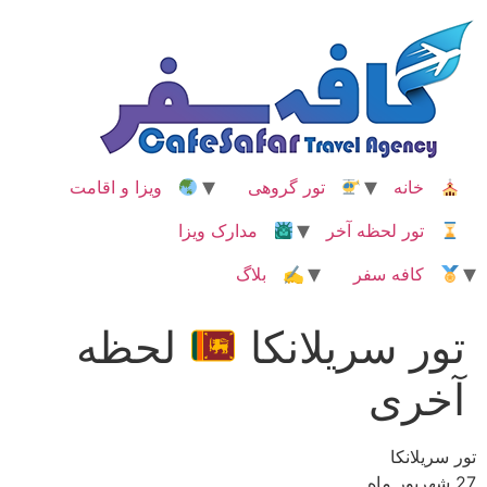
رش
ه
حتوا
خانه
تور گروهی
ویزا و اقامت
تور لحظه آخر
مدارک ویزا
کافه سفر
✍ بلاگ
تور سریلانکا
لحظه
آخری
تور سریلانکا
27 شهریور ماه