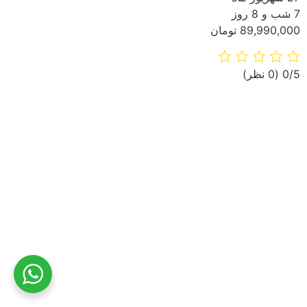
7 شب و 8 روز
89,990,000 تومان
‫0/5
‫(0 نظر)