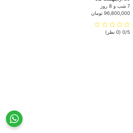
7 شب و 8 روز
96,800,000 تومان
‫0/5
‫(0 نظر)