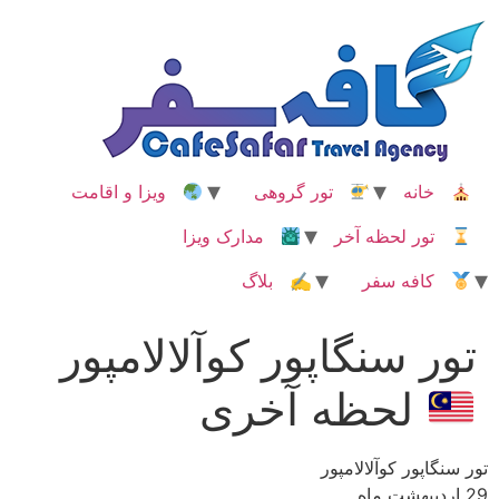
رش
ه
حتوا
خانه
تور گروهی
ویزا و اقامت
تور لحظه آخر
مدارک ویزا
کافه سفر
✍ بلاگ
تور سنگاپور کوآلالامپور
لحظه آخری
تور سنگاپور کوآلالامپور
29 اردیبهشت ماه