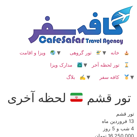
رش
ه
حتوا
خانه
تور گروهی
ویزا و اقامت
تور لحظه آخر
مدارک ویزا
کافه سفر
✍ بلاگ
تور قشم
لحظه آخری
تور قشم
13 فروردین ماه
4 شب و 5 روز
16,250,000 تومان