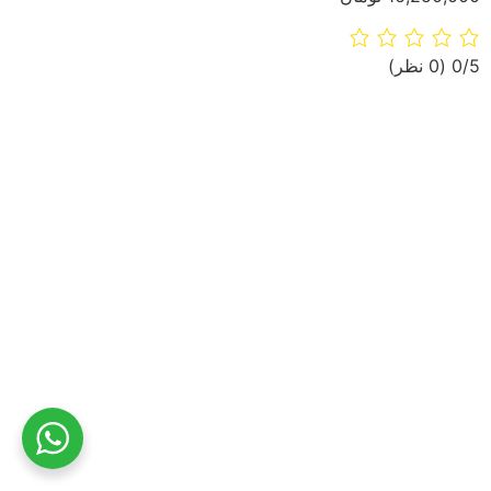
‫0/5
‫(0 نظر)