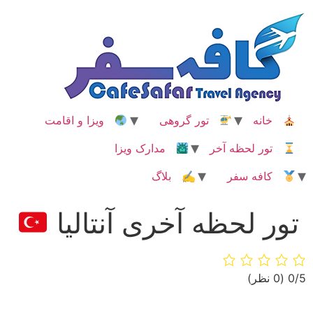
رش
ه
حتوا
خانه
تور گروهی
ویزا و اقامت
تور لحظه آخر
مدارک ویزا
کافه سفر
✍ بلاگ
تور لحظه آخری آنتالیا
‫0/5
‫(0 نظر)