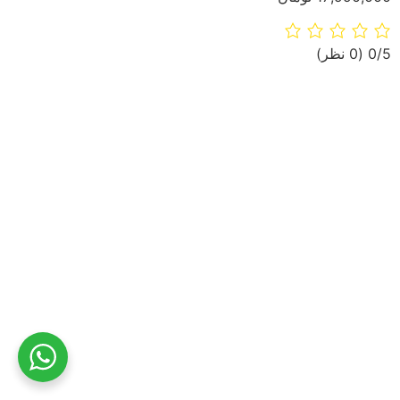
‫0/5
‫(0 نظر)