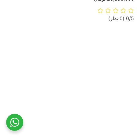
‫0/5
‫(0 نظر)