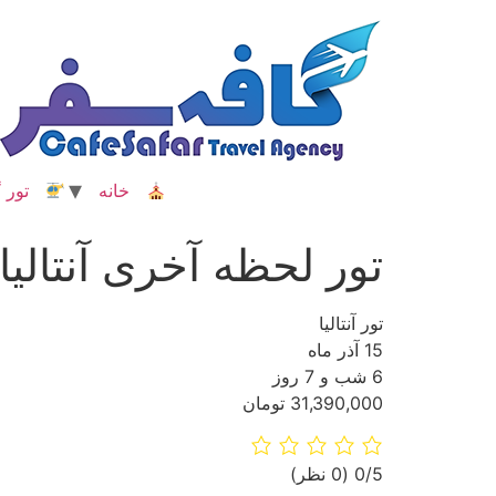
رش
ه
حتوا
خانه
تور گ
تور لحظه آخری آنتالیا
تور آنتالیا
15 آذر ماه
6 شب و 7 روز
31,390,000 تومان
‫0/5
‫(0 نظر)