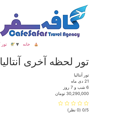
رش
ه
حتوا
خانه
تور گ
تور لحظه آخری آنتالیا
تور آنتالیا
21 دی ماه
6 شب و 7 روز
30,290,000 تومان
‫0/5
‫(0 نظر)