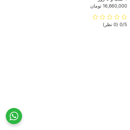
16,660,000 تومان
‫0/5
‫(0 نظر)