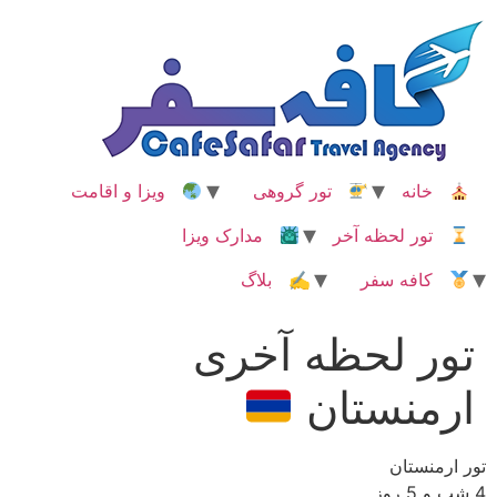
رش
ه
حتوا
خانه
تور گروهی
ویزا و اقامت
تور لحظه آخر
مدارک ویزا
کافه سفر
✍ بلاگ
تور لحظه آخری
ارمنستان
تور ارمنستان
4 شب و 5 روز