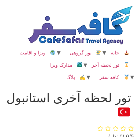
رش
ه
حتوا
خانه
تور گروهی
ویزا و اقامت
تور لحظه آخر
مدارک ویزا
کافه سفر
✍ بلاگ
تور لحظه آخری استانبول
‫0/5
‫(0 نظر)