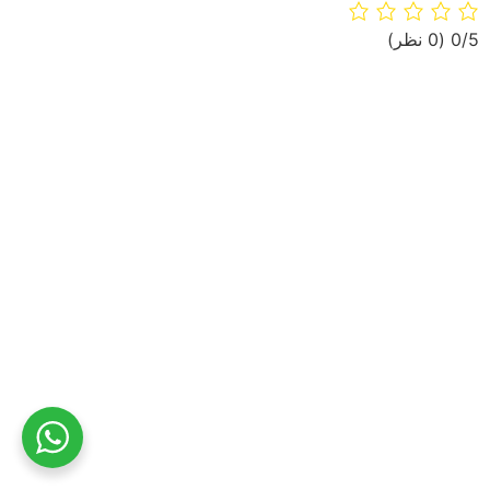
‫0/5
‫(0 نظر)