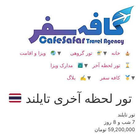
رش
ه
حتوا
خانه
تور گروهی
ویزا و اقامت
تور لحظه آخر
مدارک ویزا
کافه سفر
✍ بلاگ
تور لحظه آخری تایلند
تور تایلند
7 شب و 8 روز
59,200,000 تومان