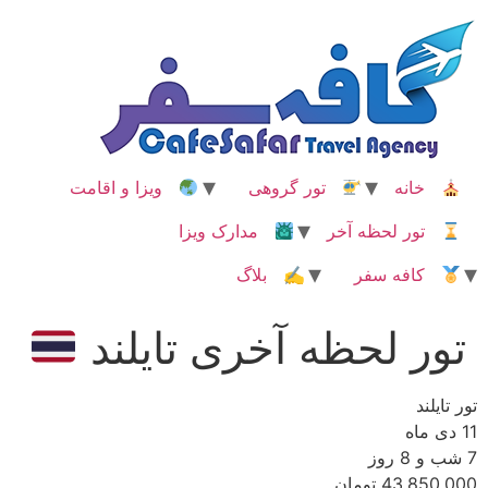
رش
ه
حتوا
خانه
تور گروهی
ویزا و اقامت
تور لحظه آخر
مدارک ویزا
کافه سفر
✍ بلاگ
تور لحظه آخری تایلند
تور تایلند
11 دی ماه
7 شب و 8 روز
43,850,000 تومان