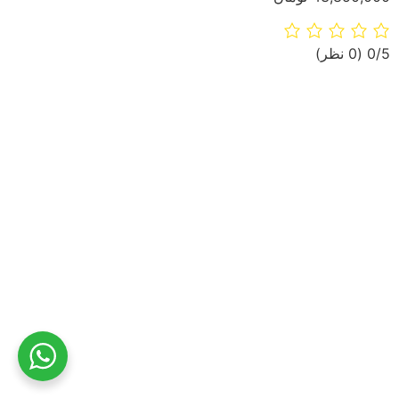
‫0/5
‫(0 نظر)