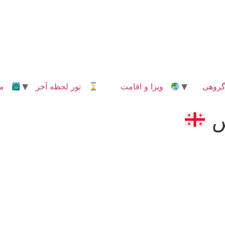
روهی
ویزا و اقامت
تور لحظه آخر
مدا
س