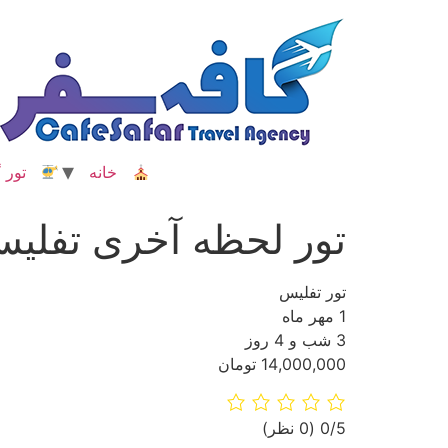
رش
ه
حتوا
خانه
تور گ
تور لحظه آخری تفلی
تور تفلیس
1 مهر ماه
3 شب و 4 روز
14,000,000 تومان
‫0/5
‫(0 نظر)