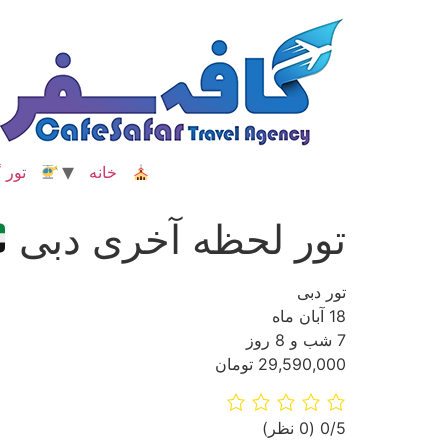
رش
ه
حتوا
خانه
تور گ
تور لحظه آخری دبی
تور دبی
18 آبان ماه
7 شب و 8 روز
29,590,000 تومان
‫0/5
‫(0 نظر)