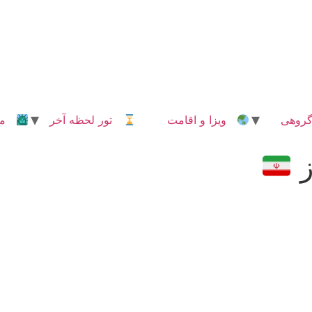
روهی
ویزا و اقامت
تور لحظه آخر
مدا
ز