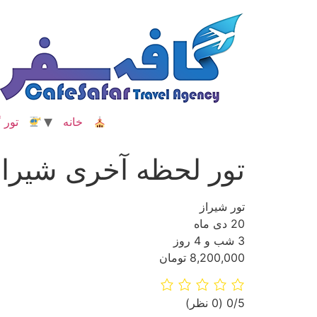
رش
ه
حتوا
خانه
تور گ
تور لحظه آخری شیرا
تور شیراز
20 دی ماه
3 شب و 4 روز
8,200,000 تومان
‫0/5
‫(0 نظر)