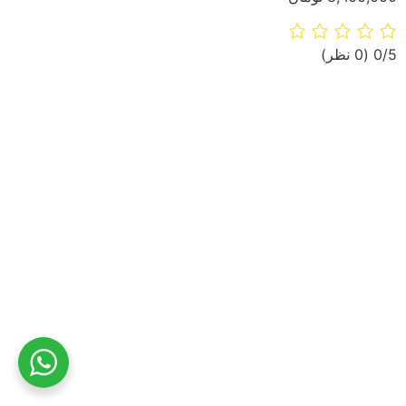
‫0/5
‫(0 نظر)