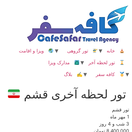
رش
ه
حتوا
خانه
تور گروهی
ویزا و اقامت
تور لحظه آخر
مدارک ویزا
کافه سفر
✍ بلاگ
تور لحظه آخری قشم
تور قشم
1 مهر ماه
3 شب و 4 روز
8,400,000 تومان