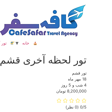
رش
ه
حتوا
خانه
تور گ
تور لحظه آخری قشم
تور قشم
18 مهر ماه
4 شب و 5 روز
8,200,000 تومان
‫0/5
‫(0 نظر)