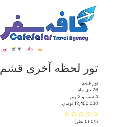
رش
ه
حتوا
خانه
تور گ
تور لحظه آخری قشم
تور قشم
26 دی ماه
4 شب و 5 روز
12,400,000 تومان
‫0/5
‫(0 نظر)