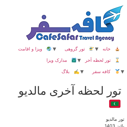
رش
ه
حتوا
خانه
تور گروهی
ویزا و اقامت
تور لحظه آخر
مدارک ویزا
کافه سفر
✍ بلاگ
تور لحظه آخری مالدیو
تور مالدیو
پائیز 1403