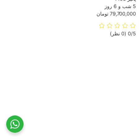
5 شب و 6 روز
79,700,000 تومان
‫0/5
‫(0 نظر)