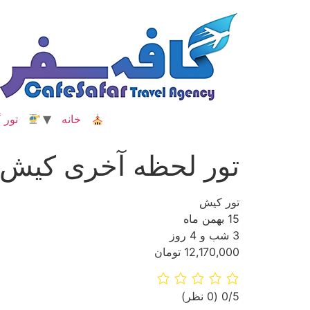
رش
ه
حتوا
خانه
تور گ
تور لحظه آخری کیش
تور کیش
15 بهمن ماه
3 شب و 4 روز
12,170,000 تومان
‫0/5
‫(0 نظر)