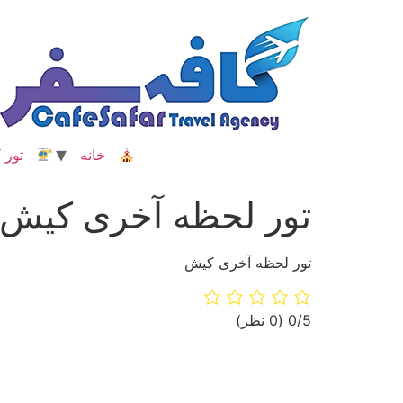
رش
ه
حتوا
خانه
تور گ
تور لحظه آخری کیش
تور لحظه آخری کیش
‫0/5
‫(0 نظر)