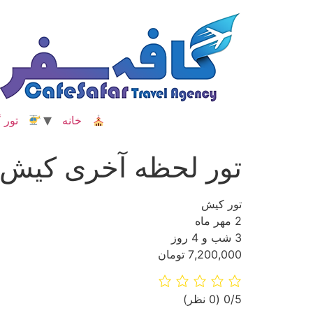
رش
ه
حتوا
خانه
تور گ
تور لحظه آخری کیش
تور کیش
2 مهر ماه
3 شب و 4 روز
7,200,000 تومان
‫0/5
‫(0 نظر)