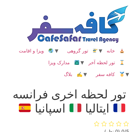
رش
ه
حتوا
خانه
تور گروهی
ویزا و اقامت
تور لحظه آخر
مدارک ویزا
کافه سفر
✍ بلاگ
تور لحظه اخری فرانسه
ایتالیا
اسپانیا
‫0/5
‫(0 نظر)