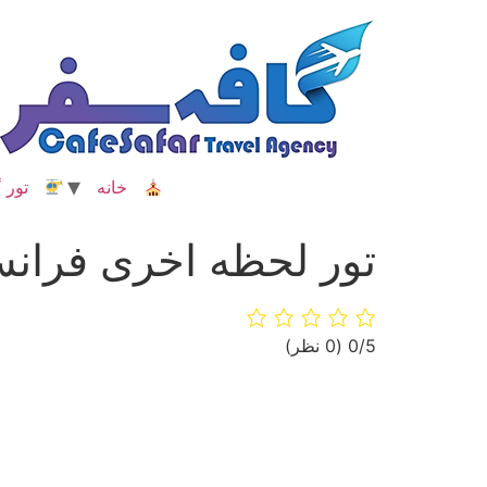
رش
ه
حتوا
خانه
تور گ
تور لحظه اخری فران
‫0/5
‫(0 نظر)