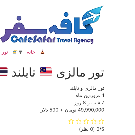
رش
ه
حتوا
خانه
تور گ
تور مالزی
تایلند
تور مالزی و تایلند
1 فروردین ماه
7 شب و 8 روز
49,990,000 تومان + 590 دلار
‫0/5
‫(0 نظر)