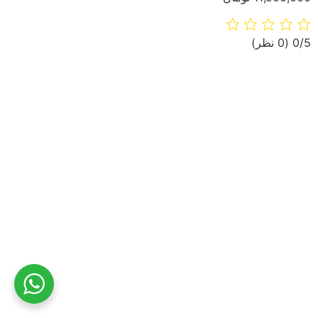
‫0/5
‫(0 نظر)