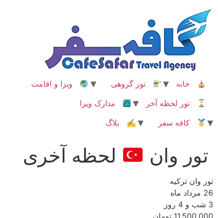
رش
ه
حتوا
خانه
تور گروهی
ویزا و اقامت
تور لحظه آخر
مدارک ویزا
کافه سفر
✍ بلاگ
تور وان
لحظه آخری
تور وان ترکیه
26 مرداد ماه
3 شب و 4 روز
11,500,000 تومان