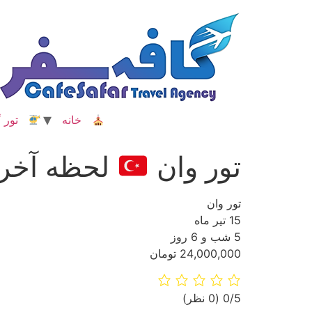
رش
ه
حتوا
خانه
تور گ
تور وان
لحظه آخر
تور وان
15 تیر ماه
5 شب و 6 روز
24,000,000 تومان
‫0/5
‫(0 نظر)