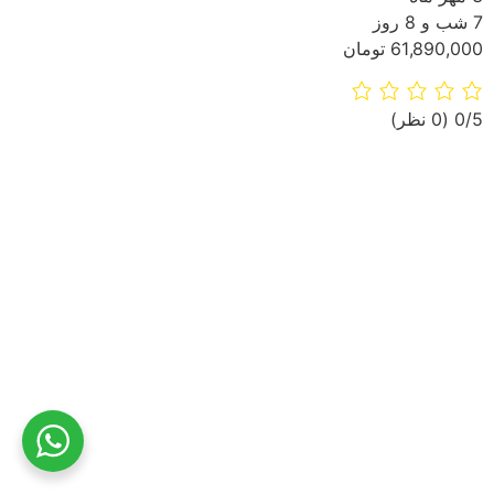
7 شب و 8 روز
61,890,000 تومان
‫0/5
‫(0 نظر)