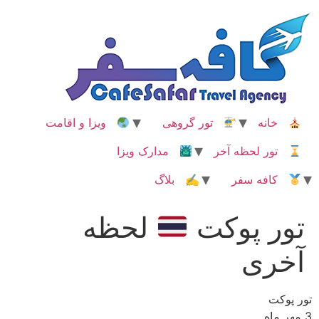
رش
ه
حتوا
خانه
تور گروهی
ویزا و اقامت
تور لحظه آخر
مدارک ویزا
کافه سفر
✍ بلاگ
تور پوکت
لحظه
آخری
تور پوکت
3 مهر ماه