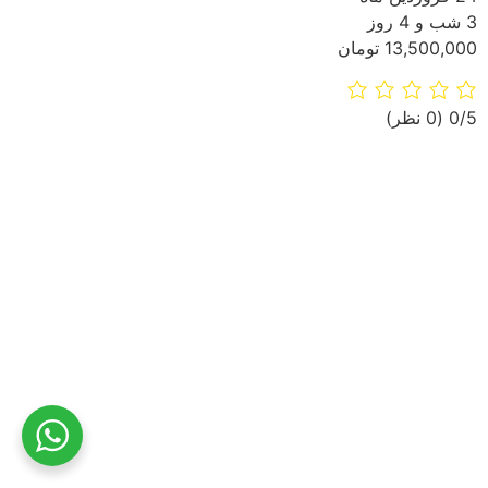
3 شب و 4 روز
13,500,000 تومان
‫0/5
‫(0 نظر)