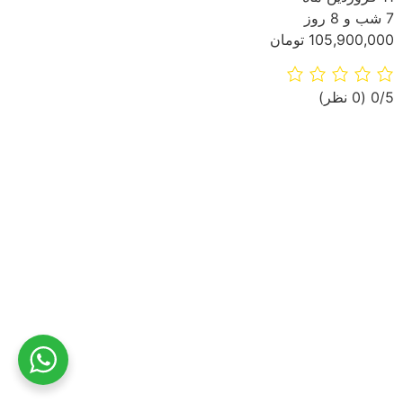
7 شب و 8 روز
105,900,000 تومان
‫0/5
‫(0 نظر)