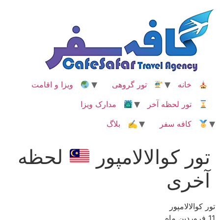
رش
ه
حتوا
خانه
تور گروهی
ویزا و اقامت
تور لحظه آخر
مدارک ویزا
کافه سفر
✍ بلاگ
تور کوالالامپور
لحظه
آخری
تور کوالالامپور
11 فروردین ماه