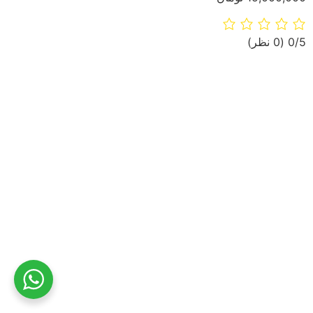
‫0/5
‫(0 نظر)