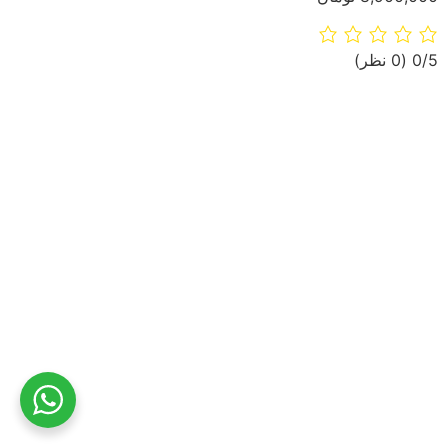
‫0/5
‫(0 نظر)