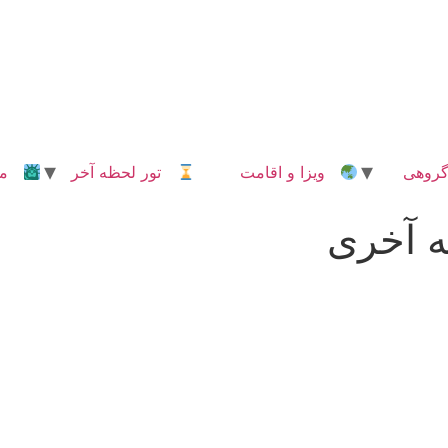
روهی
ویزا و اقامت
تور لحظه آخر
مدا
 آخری