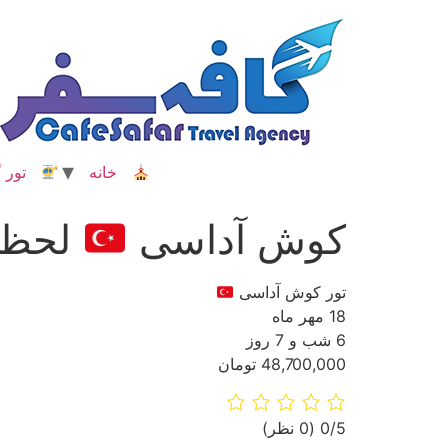
رش
ه
حتوا
خانه
تور گ
کوش آداسی
لحظه
تور کوش آداسی
18 مهر ماه
6 شب و 7 روز
48,700,000 تومان
‫0/5
‫(0 نظر)