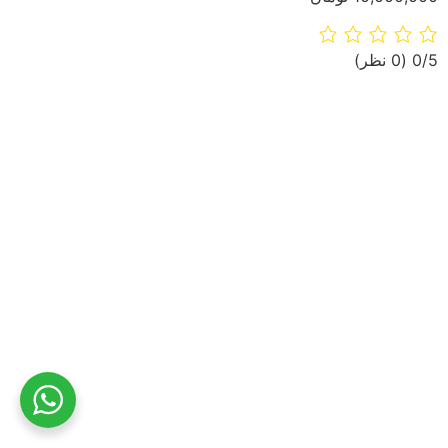
‫0/5
‫(0 نظر)