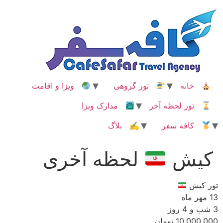
رش
ه
حتوا
خانه
تور گروهی
ویزا و اقامت
تور لحظه آخر
مدارک ویزا
کافه سفر
✍ بلاگ
کیش
لحظه آخری
تور کیش
13 مهر ماه
3 شب و 4 روز
10,000,000 تومان