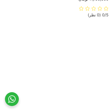
‫0/5
‫(0 نظر)