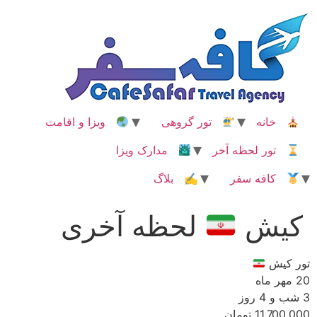
رش
ه
حتوا
خانه
تور گروهی
ویزا و اقامت
تور لحظه آخر
مدارک ویزا
کافه سفر
✍ بلاگ
کیش
لحظه آخری
تور کیش
20 مهر ماه
3 شب و 4 روز
11,700,000 تومان