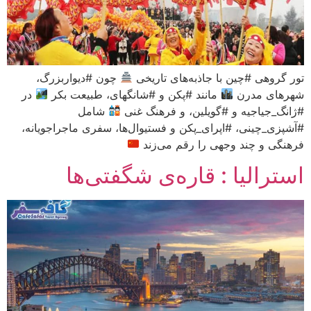
تور گروهی #چین با جاذبه‌های تاریخی
چون #دیواربزرگ،
شهرهای مدرن
مانند #پکن و #شانگهای، طبیعت بکر
در
#ژانگ_جیاجیه و #گویلین، و فرهنگ غنی
شامل
#آشپزی_چینی، #اپرای_پکن و فستیوال‌ها، سفری ماجراجویانه،
فرهنگی و چند وجهی را رقم می‌زند
استرالیا : قاره‌ی شگفتی‌ها