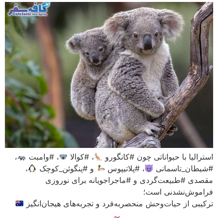
استرالیا با حیواناتی چون #کانگورو
، #کوالا
، #وامبت
،
#شیطان_تاسمانی
، #پلاتیپوس
و #پنگوئن_کوچک
،
مقصدی #طبیعت‌گردی و #ماجراجویانه برای نوروزی
فراموش‌نشدنی است؛
ترکیبی از حیات‌وحش منحصربه‌فرد و تجربه‌های هیجان‌انگیز