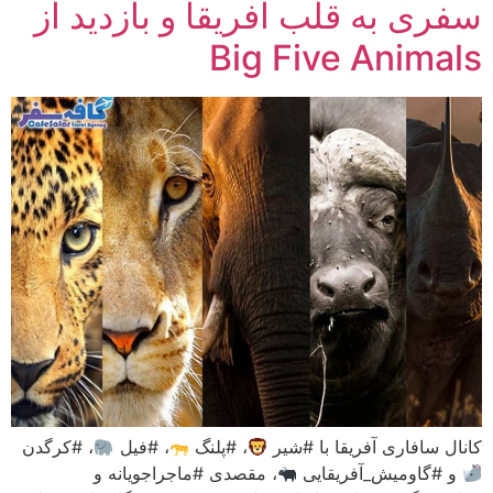
سفری به قلب آفریقا و بازدید از
Big Five Animals
کانال سافاری آفریقا با #شیر
، #پلنگ
، #فیل
، #کرگدن
و #گاومیش_آفریقایی
، مقصدی #ماجراجویانه و