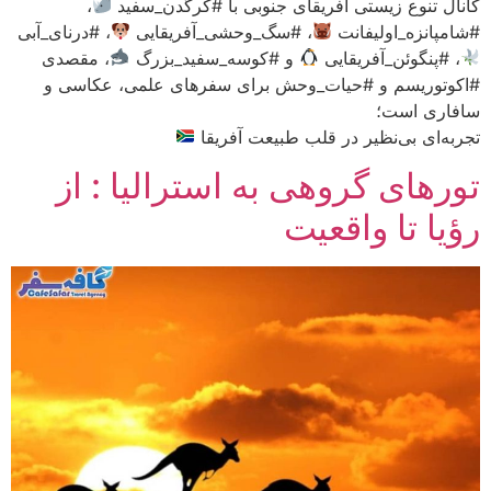
کانال تنوع زیستی آفریقای جنوبی با #کرگدن_سفید
،
#شامپانزه_اولیفانت
، #سگ_وحشی_آفریقایی
، #درنای_آبی
، #پنگوئن_آفریقایی
و #کوسه_سفید_بزرگ
، مقصدی
#اکوتوریسم و #حیات_وحش برای سفرهای علمی، عکاسی و
سافاری است؛
تجربه‌ای بی‌نظیر در قلب طبیعت آفریقا
تورهای گروهی به استرالیا : از
رؤیا تا واقعیت